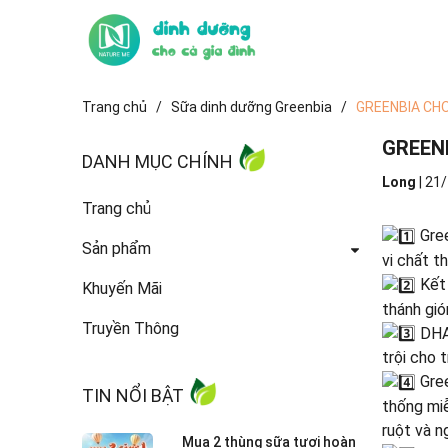
Trang chủ
/
Sữa dinh dưỡng Greenbia
/
GREENBIA CHOC
GREENB
DANH MỤC CHÍNH
Long
|
21/
Trang chủ
Gree
Sản phẩm
vi chất t
Kết 
Khuyến Mãi
thánh gi
Truyền Thông
DHA 
trội cho t
Gree
TIN NỔI BẬT
thống miễ
ruột và n
Mua 2 thùng sữa tươi hoàn