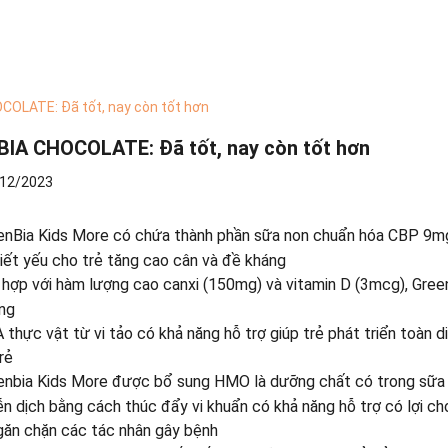
OLATE: Đã tốt, nay còn tốt hơn
IA CHOCOLATE: Đã tốt, nay còn tốt hơn
12/2023
nBia Kids More có chứa thành phần sữa non chuẩn hóa CBP 9mg
hiết yếu cho trẻ tăng cao cân và đề kháng
hợp với hàm lượng cao canxi (150mg) và vitamin D (3mcg), GreenB
óng
thực vật từ vi tảo có khả năng hỗ trợ giúp trẻ phát triển toàn d
rẻ
nbia Kids More được bổ sung HMO là dưỡng chất có trong sữa m
n dịch bằng cách thúc đẩy vi khuẩn có khả năng hỗ trợ có lợi 
găn chặn các tác nhân gây bệnh