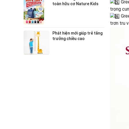
Gree
toàn hữu cơ Nature Kids
trọng cu
Organic - Nhận ngay balo
chống gù cao cấp phong
Gree
cách Nhật.
trơn tru 
Phát hiện mới giúp trẻ tăng
trưởng chiều cao