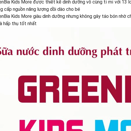
nBia Kids More được thiết kế dinh dưỡng vô cùng tỉ mỉ với 13 l
ng cấp nguồn năng lượng dồi dào cho bé
nBia Kids More giàu dinh dưỡng nhưng không gây táo bón nhờ ch
và hấp thụ tốt nhất