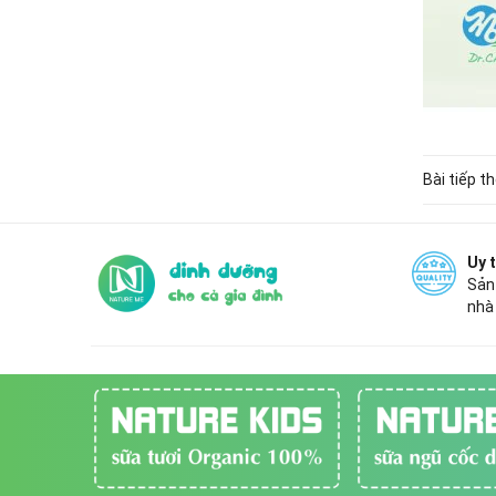
Bài tiếp t
Uy 
Sản
nhà