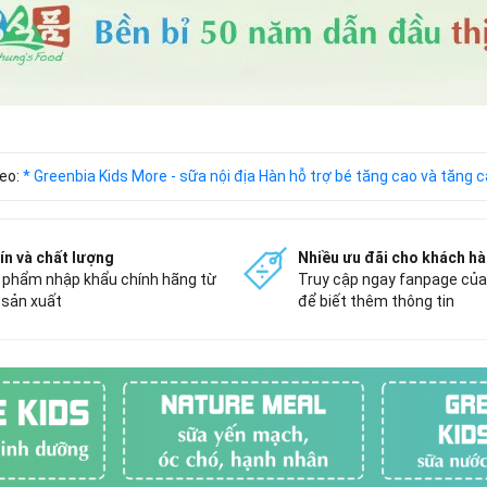
heo:
* Greenbia Kids More - sữa nội địa Hàn hỗ trợ bé tăng cao và tăng 
tín và chất lượng
Nhiều ưu đãi cho khách h
 phẩm nhập khẩu chính hãng từ
Truy cập ngay fanpage của
 sản xuất
để biết thêm thông tin